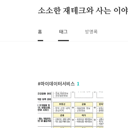
본문 바로가기
소소한 재테크와 사는 이야
홈
태그
방명록
마이데이터서비스
1