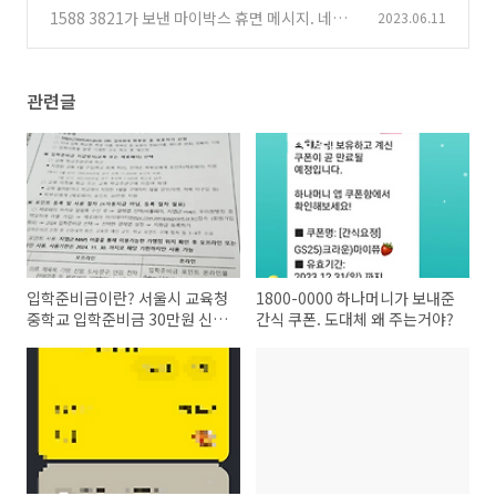
핀번호 넘기면 끝
1588 3821가 보낸 마이박스 휴면 메시지. 네이
2023.06.11
(0)
버 고객센터 전화번호
(0)
관련글
입학준비금이란? 서울시 교육청
1800-0000 하나머니가 보내준
중학교 입학준비금 30만원 신청
간식 쿠폰. 도대체 왜 주는거야?
방법