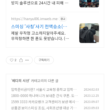
방지 솔루션으로 24시간 내 피해 완
벽 차단 골든타임 내 피해 영상유포
차단
https://hanyul06.imweb.me
광고
스미싱 '사칭'사기 전액승소(3
억7천) 사례보유
제발 무작정 고소하지말아주세요.
무작정하면 한 푼도 못받습니다. (법
무법인 한율)
2
구독하기
'
에디의 시선
' 카테고리의 다른 글
입학준비금이란? 서울시 교육청 중학교 입학준
2024.02.03
비금 30만원 신청 방법
1800-0000 하나머니가 보내준 간식 쿠폰. 도대
2023.12.25
(0)
체 왜 주는거야?
1599 3333 카카오뱅크 고객센터가 보낸 메시지
2023.09.07
(0)
상품권 보이스피싱 조심, 사회초년생 대상 기승!
2023.09.03
(0)