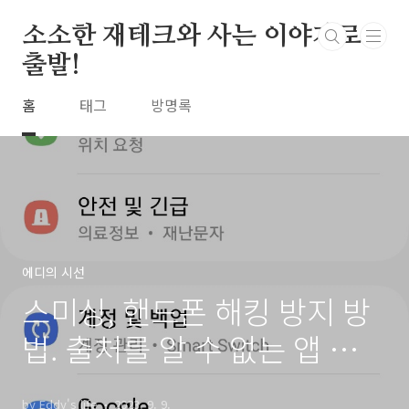
본문 바로가기
소소한 재테크와 사는 이야기로
출발!
홈
태그
방명록
에디의 시선
스미싱, 핸드폰 해킹 방지 방
법. 출처를 알 수 없는 앱 모두
허용 안함 외
by Eddy's life
2023. 9. 9.