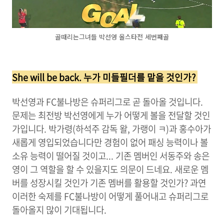
골때리는그녀들 박선영 올스타전 세번째골
She will be back. 누가 미들필더를 맡을 것인가?
박선영과 FC불나방은 슈퍼리그로 곧 돌아올 것입니다.
문제는 최전방 박선영에게 누가 어떻게 볼을 전달할 것인
가입니다. 박가령(하석주 감독 왈, 가랭이 ㅋ)과 홍수아가
새롭게 영입되었습니다만 경험이 없어 패싱 능력이나 볼
소유 능력이 떨어질 것이고... 기존 멤버인 서동주와 송은
영이 그 역할을 할 수 있을지도 의문이 드네요. 새로운 멤
버를 성장시킬 것인가 기존 멤버를 활용할 것인가? 과연
이러한 숙제를 FC불나방이 어떻게 풀어내고 슈퍼리그로
돌아올지 많이 기대됩니다.