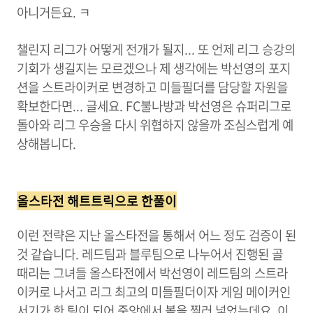
아니거든요. ㅋ
챌린지 리그가 어떻게 전개가 될지... 또 언제 리그 승강의
기회가 생길지는 모르겠으나 제 생각에는 박선영의 포지
션을 스트라이커로 변경하고 미들필더를 담당할 자원을
확보한다면... 글세요. FC불나방과 박선영은 슈퍼리그로
돌아와 리그 우승을 다시 위협하지 않을까 조심스럽게 예
상해봅니다.
올스타전 해트트릭으로 한풀이
이런 전략은 지난 올스타전을 통해서 어느 정도 검증이 된
것 같습니다. 레드팀과 블루팀으로 나누어서 진행된 골
때리는 그녀들 올스타전에서 박선영이 레드팀의 스트라
이커로 나서고 리그 최고의
미들필더이자 게임 메이커인
서기가 한 팀이 되어 중앙에서 볼을 찔러 넣었는데요. 이