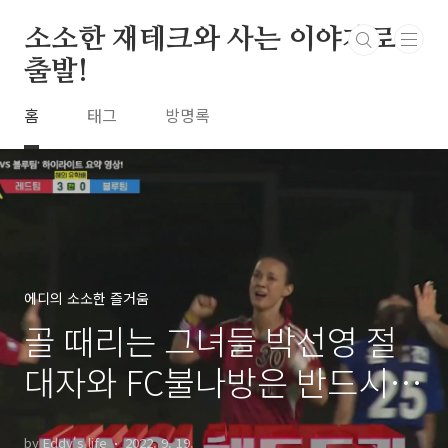
본문 바로가기
소소한 재테크와 사는 이야기로
출발!
홈
태그
방명록
에디의 소소한 즐거움
골 때리는 그녀들 박선영 절
대자와 FC불나방은 반드시
슈퍼리그로 돌아온다
by Eddy's life
2022. 9. 19.