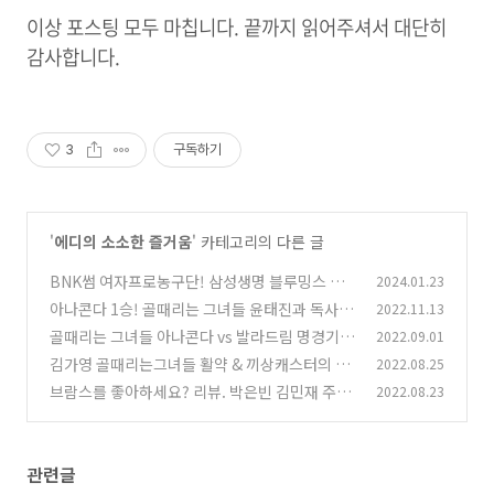
이상 포스팅 모두 마칩니다. 끝까지 읽어주셔서 대단히
감사합니다.
3
구독하기
'
에디의 소소한 즐거움
' 카테고리의 다른 글
BNK썸 여자프로농구단! 삼성생명 블루밍스 용
2024.01.23
인실내체육관 경기 직관
아나콘다 1승! 골때리는 그녀들 윤태진과 독사들
2022.11.13
(0)
이 13개월 만에 해내다
골때리는 그녀들 아나콘다 vs 발라드림 명경기.
2022.09.01
(8)
노윤주와 경서가 경기 지배
김가영 골때리는그녀들 활약 & 끼상캐스터의 행
2022.08.25
(0)
보와 프로필, 화보
브람스를 좋아하세요? 리뷰. 박은빈 김민재 주연,
2022.08.23
(0)
호불호 있는 심쿵주의 드라마
(0)
관련글