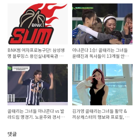
BNK썸 여자프로농구단! 삼성생
아나콘다 1승! 골때리는 그녀들
명 블루밍스 용인실내체육관 경
윤태진과 독사들이 13개월 만에
기 직관
해내다
골때리는 그녀들 아나콘다 vs 발
김가영 골때리는그녀들 활약 &
라드림 명경기. 노윤주와 경서가
끼상캐스터의 행보와 프로필, 화
경기 지배
보
댓글