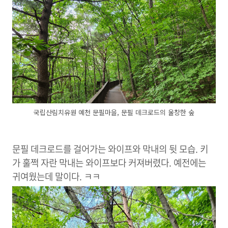
국립산림치유원 예천 문필마을, 문필 데크로드의 울창한 숲
문필 데크로드를 걸어가는 와이프와 막내의 뒷 모습. 키
가 훌쩍 자란 막내는 와이프보다 커져버렸다. 예전에는
귀여웠는데 말이다. ㅋㅋ