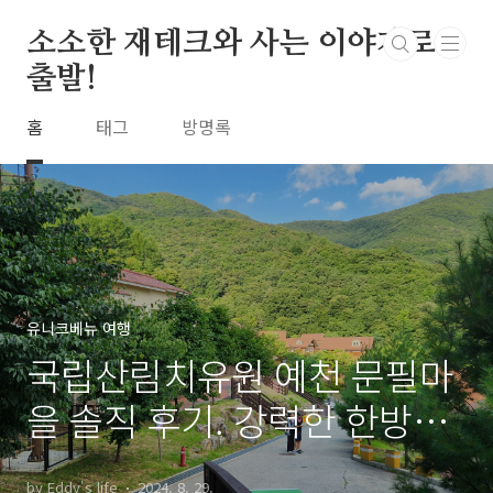
본문 바로가기
소소한 재테크와 사는 이야기로
출발!
홈
태그
방명록
유니크베뉴 여행
국립산림치유원 예천 문필마
을 솔직 후기. 강력한 한방과
스토리가 아쉽다
by Eddy's life
2024. 8. 29.