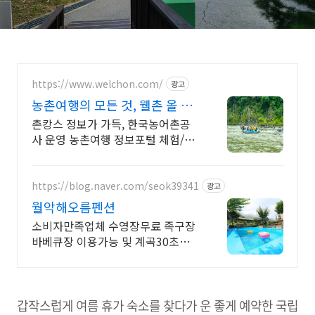
https://www.welchon.com/
광고
농촌여행의 모든 것, 웰촌 올 여
름 여행은 농촌으로!
촌캉스 정보가 가득, 한국농어촌공
사 운영 농촌여행 정보포털 체험/촌
캉스/자연 여행을 한 번에 전국 농촌
여행 코스, 지금 확인하세요
https://blog.naver.com/seok39341
광고
월악해오름펜션
소비자만족업체 수영장무료 족구장
바베큐장 이용가능 및 계곡30초거
리 너른계곡이 바로앞 30초거리와
시원한 여름뷰, 수영장까지 지금 클
릭하세요
갑작스럽게 여름 휴가 숙소를 찾다가 운 좋게 예약한 국립