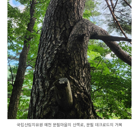
국립산림치유원 예천 문필마을의 산책로, 문필 데크로드의 거목