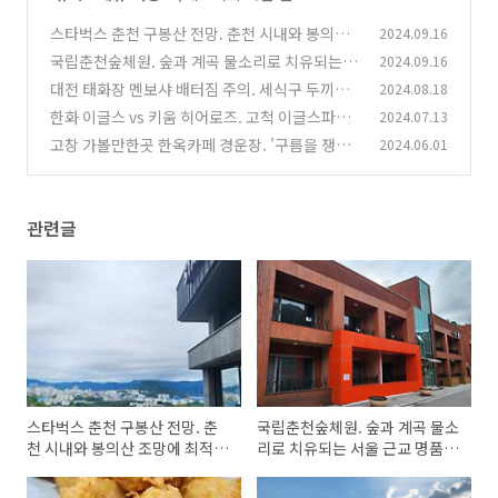
스타벅스 춘천 구봉산 전망. 춘천 시내와 봉의산
2024.09.16
조망에 최적의 카페
국립춘천숲체원. 숲과 계곡 물소리로 치유되는
2024.09.16
(13)
서울 근교 명품 휴양지
대전 태화장 멘보샤 배터짐 주의. 세식구 두끼로
2024.08.18
(7)
충분, 야구장 포장 굿!
한화 이글스 vs 키움 히어로즈. 고척 이글스파크,
2024.07.13
(0)
한화 스카이돔 직관 후기
고창 가볼만한곳 한옥카페 경운장. '구름을 쟁기
2024.06.01
(0)
로 가는 곳'이라는 뜻
(4)
관련글
스타벅스 춘천 구봉산 전망. 춘
국립춘천숲체원. 숲과 계곡 물소
천 시내와 봉의산 조망에 최적의
리로 치유되는 서울 근교 명품
카페
휴양지